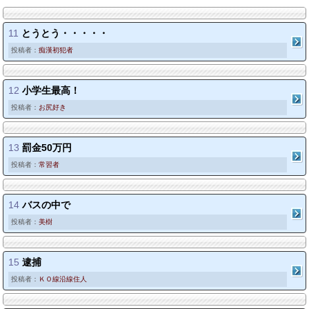
11
とうとう・・・・・
投稿者：
痴漢初犯者
12
小学生最高！
投稿者：
お尻好き
13
罰金50万円
投稿者：
常習者
14
バスの中で
投稿者：
美樹
15
逮捕
投稿者：
ＫＯ線沿線住人