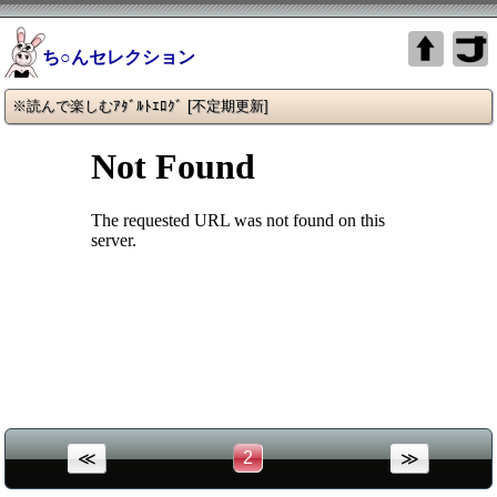
ち○んセレクション
※読んで楽しむｱﾀﾞﾙﾄｴﾛｸﾞ [不定期更新]
2
≪
≫