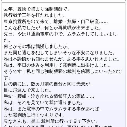
去年、置換で捕まり強制猥褻で、
執行猶予三年を打たれました。
東京拘置所を出て来て、離婚・無職・自己破産……
こんな私でしたが、何とか再就職が出来ました。
先日、やはり通勤電車の中で、ムラムラしてしまいまし
た。
何とかその場は我慢しましたが、
また同じ過ちを犯してしまいそうな不安になりました。
私は不謹慎かも知れませんが、ある事を思い付きました。
私は、平日の休みを利用して裁判所に出掛けました。
そうです！私と同じ強制猥褻の裁判を傍聴しにいったので
す。
目の前には、数ヵ月前の自分と同じ光景が、
目に飛込んで来ました。
手錠・腰紐・泣き崩れる情状証人の家族……
私は、それを見ていて我に還りました。
私は、また電車の中でムラムラする事があれば、
また裁判所に行くつもりです。
見なさんも、是非 裁判所に行って見て下さい。